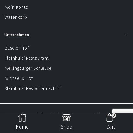
Mein Konto
Warenkorb
Unternehmen
Baseler Hof
Kleinhuis‘ Restaurant
Mellingburger Schleuse
Michaelis Hof
Kleinhuis‘ Restaurantschiff
© Copyright Kleinhuis´ Bistro & Weinhandel
0
Home
Shop
Cart
VERTRAG WIDERRUFEN